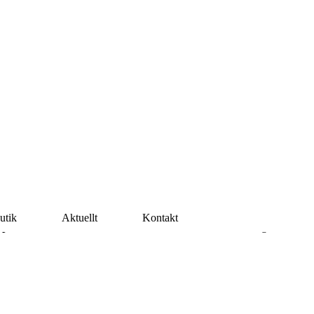
utik
Aktuellt
Kontakt
pettider
Mån-Tor 07:00-16:30 Fre 07:00-16:00 Lunchstängt 12:00-13