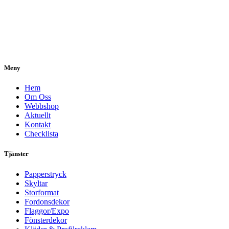
Meny
Hem
Om Oss
Webbshop
Aktuellt
Kontakt
Checklista
Tjänster
Papperstryck
Skyltar
Storformat
Fordonsdekor
Flaggor/Expo
Fönsterdekor