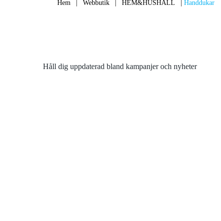
Hem
|
Webbutik
|
HEM&HUSHÅLL
|
Handdukar
Håll dig uppdaterad bland kampanjer och nyheter
Meny
Tjän
Hem
Pappers