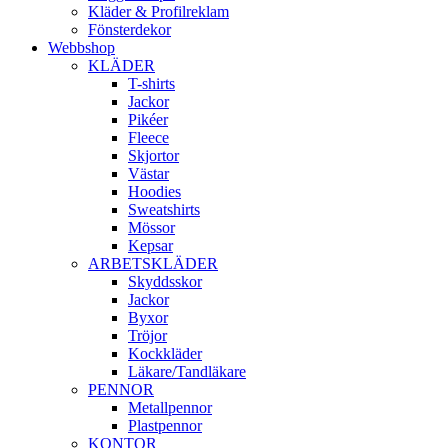
Kläder & Profilreklam
Fönsterdekor
Webbshop
KLÄDER
T-shirts
Jackor
Pikéer
Fleece
Skjortor
Västar
Hoodies
Sweatshirts
Mössor
Kepsar
ARBETSKLÄDER
Skyddsskor
Jackor
Byxor
Tröjor
Kockkläder
Läkare/Tandläkare
PENNOR
Metallpennor
Plastpennor
KONTOR