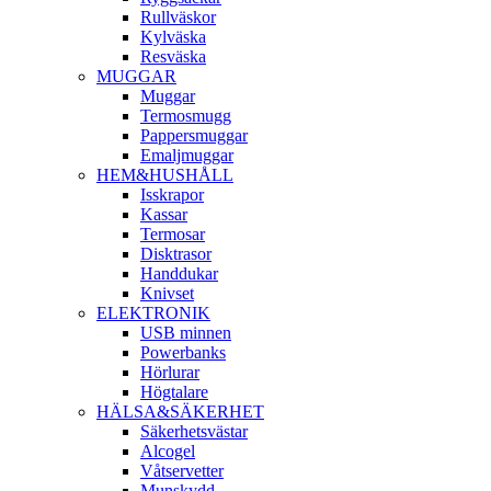
Rullväskor
Kylväska
Resväska
MUGGAR
Muggar
Termosmugg
Pappersmuggar
Emaljmuggar
HEM&HUSHÅLL
Isskrapor
Kassar
Termosar
Disktrasor
Handdukar
Knivset
ELEKTRONIK
USB minnen
Powerbanks
Hörlurar
Högtalare
HÄLSA&SÄKERHET
Säkerhetsvästar
Alcogel
Våtservetter
Munskydd