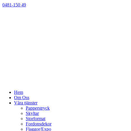
0481-150 49
Hem
Om Oss
Våra tjänster
Papperstryck
Skyltar
Storformat
Fordonsdekor
Flaggor/Expo