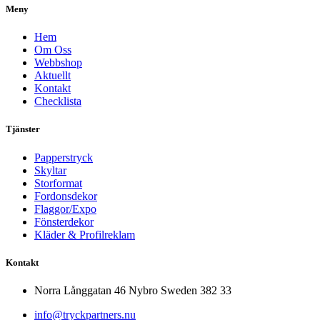
Meny
Hem
Om Oss
Webbshop
Aktuellt
Kontakt
Checklista
Tjänster
Papperstryck
Skyltar
Storformat
Fordonsdekor
Flaggor/Expo
Fönsterdekor
Kläder & Profilreklam
Kontakt
Norra Långgatan 46 Nybro Sweden 382 33
info@tryckpartners.nu