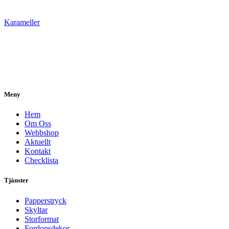
Karameller
Meny
Hem
Om Oss
Webbshop
Aktuellt
Kontakt
Checklista
Tjänster
Papperstryck
Skyltar
Storformat
Fordonsdekor