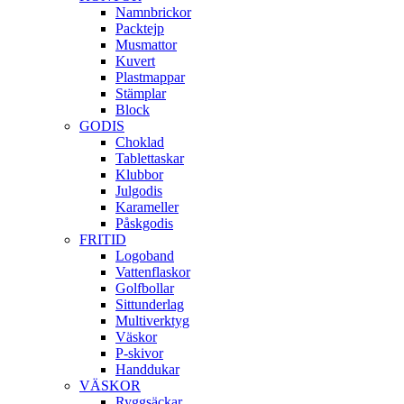
Namnbrickor
Packtejp
Musmattor
Kuvert
Plastmappar
Stämplar
Block
GODIS
Choklad
Tablettaskar
Klubbor
Julgodis
Karameller
Påskgodis
FRITID
Logoband
Vattenflaskor
Golfbollar
Sittunderlag
Multiverktyg
Väskor
P-skivor
Handdukar
VÄSKOR
Ryggsäckar