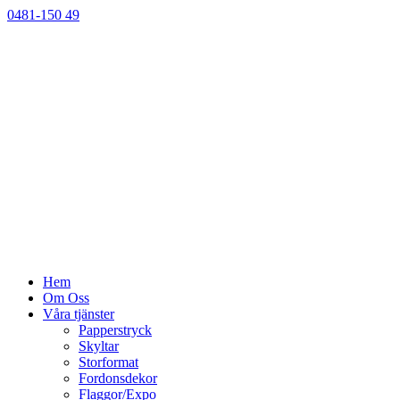
0481-150 49
Hem
Om Oss
Våra tjänster
Papperstryck
Skyltar
Storformat
Fordonsdekor
Flaggor/Expo