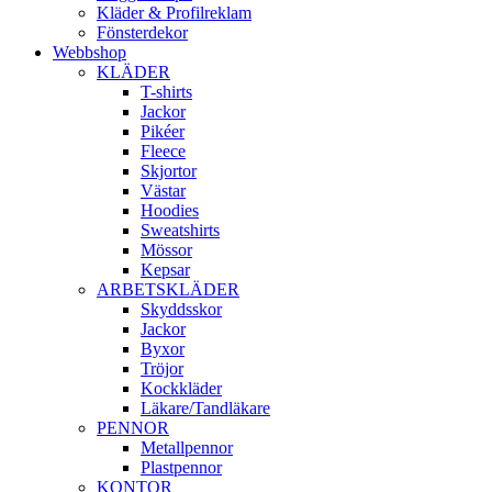
Kläder & Profilreklam
Fönsterdekor
Webbshop
KLÄDER
T-shirts
Jackor
Pikéer
Fleece
Skjortor
Västar
Hoodies
Sweatshirts
Mössor
Kepsar
ARBETSKLÄDER
Skyddsskor
Jackor
Byxor
Tröjor
Kockkläder
Läkare/Tandläkare
PENNOR
Metallpennor
Plastpennor
KONTOR