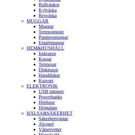
Rullväskor
Kylväska
Resväska
MUGGAR
Muggar
Termosmugg
Pappersmuggar
Emaljmuggar
HEM&HUSHÅLL
Isskrapor
Kassar
Termosar
Disktrasor
Handdukar
Knivset
ELEKTRONIK
USB minnen
Powerbanks
Hörlurar
Högtalare
HÄLSA&SÄKERHET
Säkerhetsvästar
Alcogel
Våtservetter
Munskydd