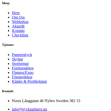
Meny
Hem
Om Oss
Webbshop
Aktuellt
Kontakt
Checklista
Tjänster
Papperstryck
Skyltar
Storformat
Fordonsdekor
Flaggor/Expo
Fönsterdekor
Kläder & Profilreklam
Kontakt
Norra Långgatan 46 Nybro Sweden 382 33
info@tryckpartners.nu