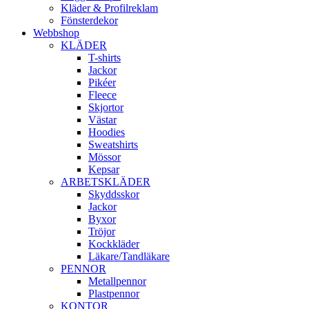
Kläder & Profilreklam
Fönsterdekor
Webbshop
KLÄDER
T-shirts
Jackor
Pikéer
Fleece
Skjortor
Västar
Hoodies
Sweatshirts
Mössor
Kepsar
ARBETSKLÄDER
Skyddsskor
Jackor
Byxor
Tröjor
Kockkläder
Läkare/Tandläkare
PENNOR
Metallpennor
Plastpennor
KONTOR