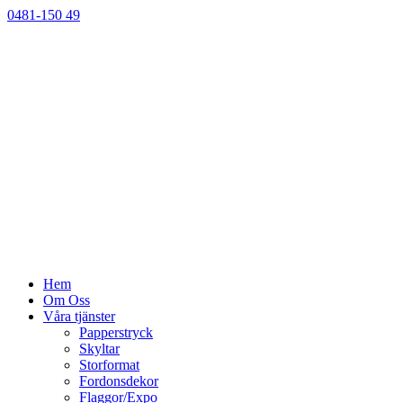
0481-150 49
Hem
Om Oss
Våra tjänster
Papperstryck
Skyltar
Storformat
Fordonsdekor
Flaggor/Expo