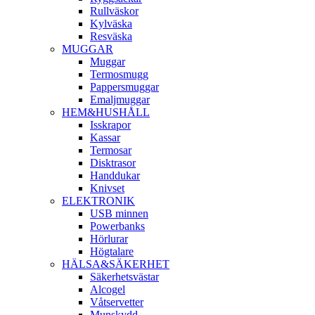
Rullväskor
Kylväska
Resväska
MUGGAR
Muggar
Termosmugg
Pappersmuggar
Emaljmuggar
HEM&HUSHÅLL
Isskrapor
Kassar
Termosar
Disktrasor
Handdukar
Knivset
ELEKTRONIK
USB minnen
Powerbanks
Hörlurar
Högtalare
HÄLSA&SÄKERHET
Säkerhetsvästar
Alcogel
Våtservetter
Munskydd