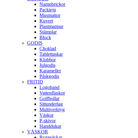
Namnbrickor
Packtejp
Musmattor
Kuvert
Plastmappar
Stämplar
Block
GODIS
Choklad
Tablettaskar
Klubbor
Julgodis
Karameller
Påskgodis
FRITID
Logoband
Vattenflaskor
Golfbollar
Sittunderlag
Multiverktyg
Väskor
P-skivor
Handdukar
VÄSKOR
Ryggsäckar