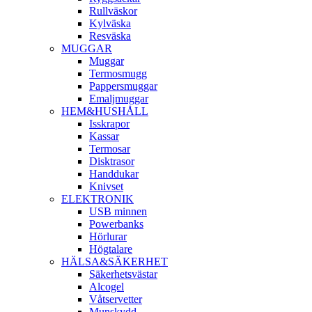
Rullväskor
Kylväska
Resväska
MUGGAR
Muggar
Termosmugg
Pappersmuggar
Emaljmuggar
HEM&HUSHÅLL
Isskrapor
Kassar
Termosar
Disktrasor
Handdukar
Knivset
ELEKTRONIK
USB minnen
Powerbanks
Hörlurar
Högtalare
HÄLSA&SÄKERHET
Säkerhetsvästar
Alcogel
Våtservetter
Munskydd