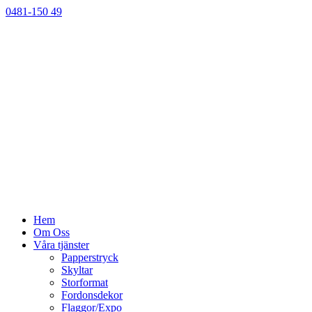
0481-150 49
Hem
Om Oss
Våra tjänster
Papperstryck
Skyltar
Storformat
Fordonsdekor
Flaggor/Expo