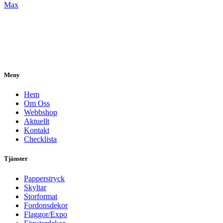
Max
Meny
Hem
Om Oss
Webbshop
Aktuellt
Kontakt
Checklista
Tjänster
Papperstryck
Skyltar
Storformat
Fordonsdekor
Flaggor/Expo