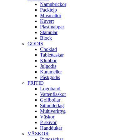
Namnbrickor
Packtejp
Musmattor
Kuvert
Plastmappar
Stämplar
Block
GODIS
Choklad
Tablettaskar
Klubbor
Julgodis
Karameller
Påskgodis
FRITID
Logoband
Vattenflaskor
Golfbollar
Sittunderlag
Multiverktyg
Väskor
P-skivor
Handdukar
VÄSKOR
Ryggsäckar