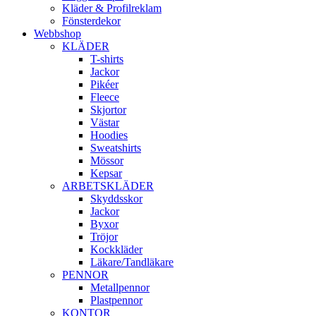
Kläder & Profilreklam
Fönsterdekor
Webbshop
KLÄDER
T-shirts
Jackor
Pikéer
Fleece
Skjortor
Västar
Hoodies
Sweatshirts
Mössor
Kepsar
ARBETSKLÄDER
Skyddsskor
Jackor
Byxor
Tröjor
Kockkläder
Läkare/Tandläkare
PENNOR
Metallpennor
Plastpennor
KONTOR