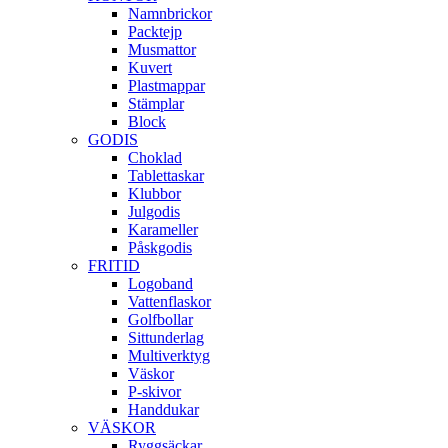
Namnbrickor
Packtejp
Musmattor
Kuvert
Plastmappar
Stämplar
Block
GODIS
Choklad
Tablettaskar
Klubbor
Julgodis
Karameller
Påskgodis
FRITID
Logoband
Vattenflaskor
Golfbollar
Sittunderlag
Multiverktyg
Väskor
P-skivor
Handdukar
VÄSKOR
Ryggsäckar