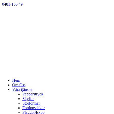
0481-150 49
Hem
Om Oss
Våra tjänster
Papperstryck
Skyltar
Storformat
Fordonsdekor
Flaggor/Expo