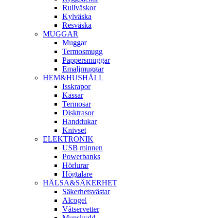
Rullväskor
Kylväska
Resväska
MUGGAR
Muggar
Termosmugg
Pappersmuggar
Emaljmuggar
HEM&HUSHÅLL
Isskrapor
Kassar
Termosar
Disktrasor
Handdukar
Knivset
ELEKTRONIK
USB minnen
Powerbanks
Hörlurar
Högtalare
HÄLSA&SÄKERHET
Säkerhetsvästar
Alcogel
Våtservetter
Munskydd