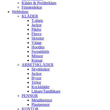
Kläder & Profilreklam
Fönsterdekor
Webbshop
KLÄDER
T-shirts
Jackor
Pikéer
Fleece
Skjortor
Västar
Hoodies
Sweatshirts
Mössor
Kepsar
ARBETSKLÄDER
Skyddsskor
Jackor
Byxor
Tröjor
Kockkläder
Läkare/Tandläkare
PENNOR
Metallpennor
Plastpennor
KONTOR