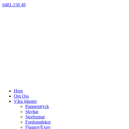
0481-150 49
Hem
Om Oss
Våra tjänster
Papperstryck
Skyltar
Storformat
Fordonsdekor
Flaggor/Expo