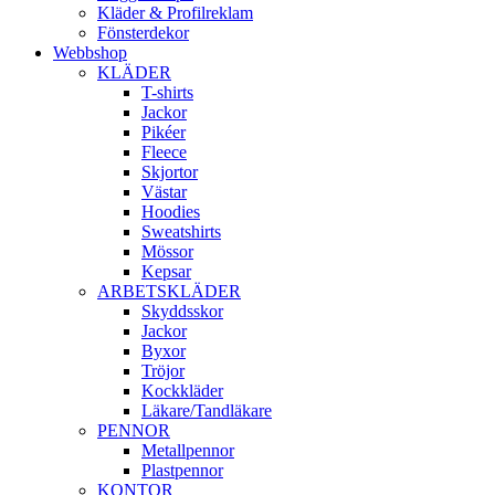
Kläder & Profilreklam
Fönsterdekor
Webbshop
KLÄDER
T-shirts
Jackor
Pikéer
Fleece
Skjortor
Västar
Hoodies
Sweatshirts
Mössor
Kepsar
ARBETSKLÄDER
Skyddsskor
Jackor
Byxor
Tröjor
Kockkläder
Läkare/Tandläkare
PENNOR
Metallpennor
Plastpennor
KONTOR