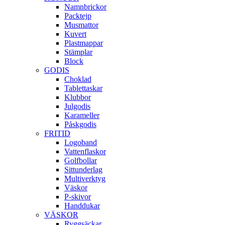
Namnbrickor
Packtejp
Musmattor
Kuvert
Plastmappar
Stämplar
Block
GODIS
Choklad
Tablettaskar
Klubbor
Julgodis
Karameller
Påskgodis
FRITID
Logoband
Vattenflaskor
Golfbollar
Sittunderlag
Multiverktyg
Väskor
P-skivor
Handdukar
VÄSKOR
Ryggsäckar