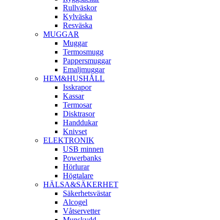
Rullväskor
Kylväska
Resväska
MUGGAR
Muggar
Termosmugg
Pappersmuggar
Emaljmuggar
HEM&HUSHÅLL
Isskrapor
Kassar
Termosar
Disktrasor
Handdukar
Knivset
ELEKTRONIK
USB minnen
Powerbanks
Hörlurar
Högtalare
HÄLSA&SÄKERHET
Säkerhetsvästar
Alcogel
Våtservetter
Munskydd