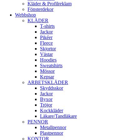
Kläder & Profilreklam
Fönsterdekor
Webbshop
KLÄDER
T-shirts
Jackor
Pikéer
Fleece
Skjortor
Västar
Hoodies
Sweatshirts
Mössor
Kepsar
ARBETSKLÄDER
Skyddsskor
Jackor
Byxor
Tröjor
Kockkläder
Läkare/Tandläkare
PENNOR
Metallpennor
Plastpennor
KONTOR