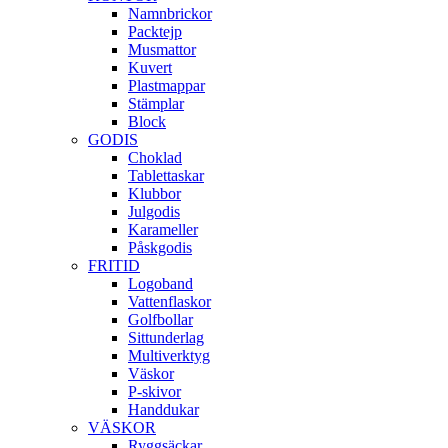
Namnbrickor
Packtejp
Musmattor
Kuvert
Plastmappar
Stämplar
Block
GODIS
Choklad
Tablettaskar
Klubbor
Julgodis
Karameller
Påskgodis
FRITID
Logoband
Vattenflaskor
Golfbollar
Sittunderlag
Multiverktyg
Väskor
P-skivor
Handdukar
VÄSKOR
Ryggsäckar