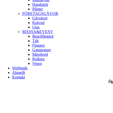
Handsprit
Plåster
FÖRETAGSGÅVOR
Gåvokort
Knivset
Glas
MÄSSA&EVENT
Beachflaggor
Tält
Flaggor
Gatupratare
Mässbord
Rollups
Vepor
Webbutik
Aktuellt
Kontakt
Öp