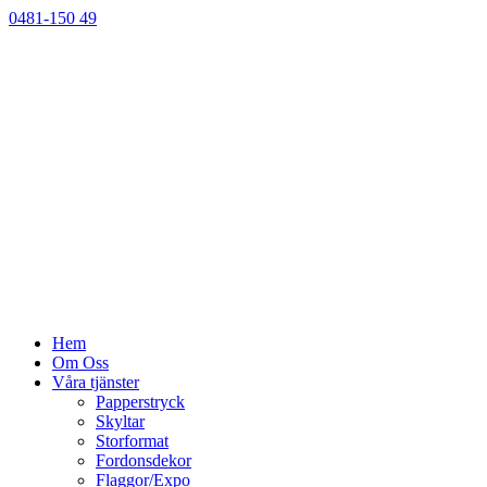
0481-150 49
Hem
Om Oss
Våra tjänster
Papperstryck
Skyltar
Storformat
Fordonsdekor
Flaggor/Expo