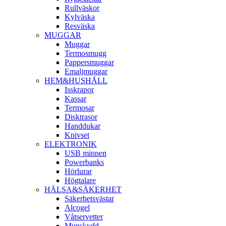
Rullväskor
Kylväska
Resväska
MUGGAR
Muggar
Termosmugg
Pappersmuggar
Emaljmuggar
HEM&HUSHÅLL
Isskrapor
Kassar
Termosar
Disktrasor
Handdukar
Knivset
ELEKTRONIK
USB minnen
Powerbanks
Hörlurar
Högtalare
HÄLSA&SÄKERHET
Säkerhetsvästar
Alcogel
Våtservetter
Munskydd