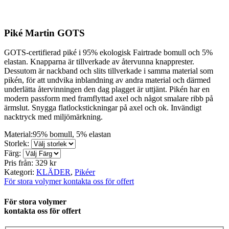
Piké Martin GOTS
GOTS-certifierad piké i 95% ekologisk Fairtrade bomull och 5%
elastan. Knapparna är tillverkade av återvunna knapprester.
Dessutom är nackband och slits tillverkade i samma material som
pikén, för att undvika inblandning av andra material och därmed
underlätta återvinningen den dag plagget är uttjänt. Pikén har en
modern passform med framflyttad axel och något smalare ribb på
ärmslut. Snygga flatlockstickningar på axel och ok. Invändigt
nacktryck med miljömärkning.
Material:
95% bomull, 5% elastan
Storlek:
Färg:
Pris från:
329 kr
Kategori:
KLÄDER
,
Pikéer
För stora volymer kontakta oss för offert
För stora volymer
kontakta oss för offert