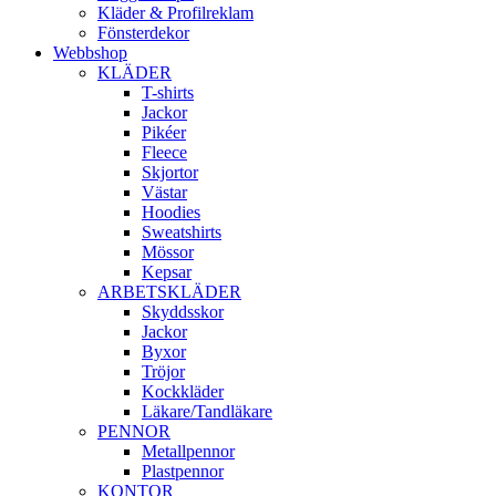
Kläder & Profilreklam
Fönsterdekor
Webbshop
KLÄDER
T-shirts
Jackor
Pikéer
Fleece
Skjortor
Västar
Hoodies
Sweatshirts
Mössor
Kepsar
ARBETSKLÄDER
Skyddsskor
Jackor
Byxor
Tröjor
Kockkläder
Läkare/Tandläkare
PENNOR
Metallpennor
Plastpennor
KONTOR