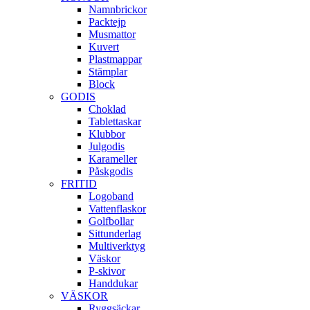
Namnbrickor
Packtejp
Musmattor
Kuvert
Plastmappar
Stämplar
Block
GODIS
Choklad
Tablettaskar
Klubbor
Julgodis
Karameller
Påskgodis
FRITID
Logoband
Vattenflaskor
Golfbollar
Sittunderlag
Multiverktyg
Väskor
P-skivor
Handdukar
VÄSKOR
Ryggsäckar