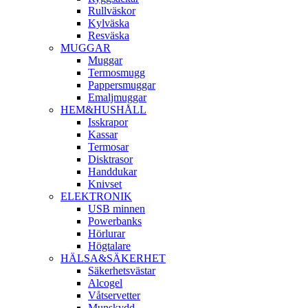
Rullväskor
Kylväska
Resväska
MUGGAR
Muggar
Termosmugg
Pappersmuggar
Emaljmuggar
HEM&HUSHÅLL
Isskrapor
Kassar
Termosar
Disktrasor
Handdukar
Knivset
ELEKTRONIK
USB minnen
Powerbanks
Hörlurar
Högtalare
HÄLSA&SÄKERHET
Säkerhetsvästar
Alcogel
Våtservetter
Munskydd