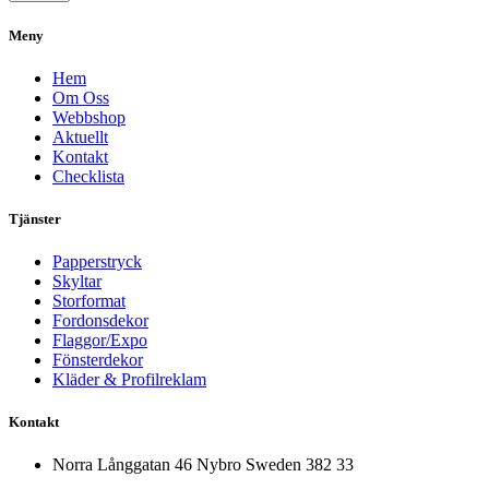
Meny
Hem
Om Oss
Webbshop
Aktuellt
Kontakt
Checklista
Tjänster
Papperstryck
Skyltar
Storformat
Fordonsdekor
Flaggor/Expo
Fönsterdekor
Kläder & Profilreklam
Kontakt
Norra Långgatan 46 Nybro Sweden 382 33