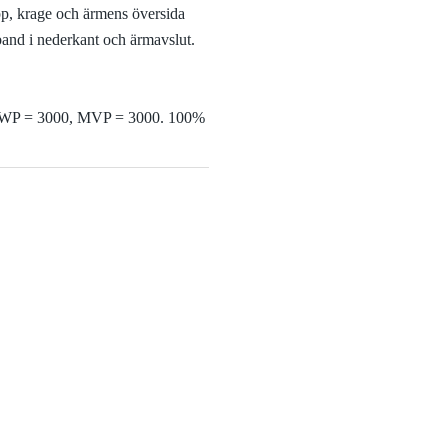
pp, krage och ärmens översida
band i nederkant och ärmavslut.
e. WP = 3000, MVP = 3000. 100%