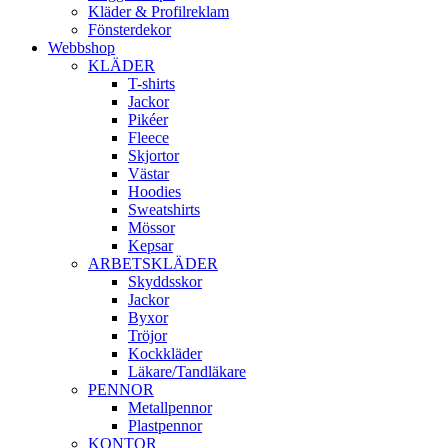
Kläder & Profilreklam
Fönsterdekor
Webbshop
KLÄDER
T-shirts
Jackor
Pikéer
Fleece
Skjortor
Västar
Hoodies
Sweatshirts
Mössor
Kepsar
ARBETSKLÄDER
Skyddsskor
Jackor
Byxor
Tröjor
Kockkläder
Läkare/Tandläkare
PENNOR
Metallpennor
Plastpennor
KONTOR