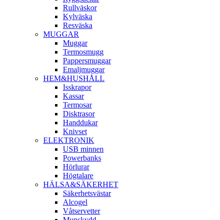
Rullväskor
Kylväska
Resväska
MUGGAR
Muggar
Termosmugg
Pappersmuggar
Emaljmuggar
HEM&HUSHÅLL
Isskrapor
Kassar
Termosar
Disktrasor
Handdukar
Knivset
ELEKTRONIK
USB minnen
Powerbanks
Hörlurar
Högtalare
HÄLSA&SÄKERHET
Säkerhetsvästar
Alcogel
Våtservetter
Munskydd