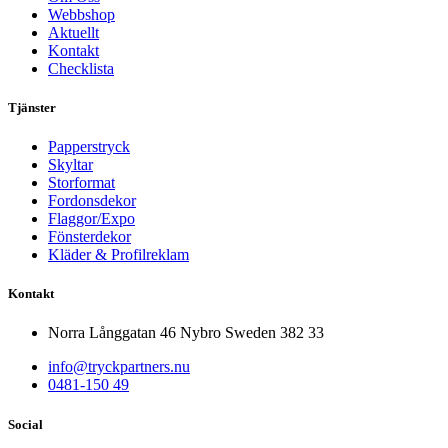
Webbshop
Aktuellt
Kontakt
Checklista
Tjänster
Papperstryck
Skyltar
Storformat
Fordonsdekor
Flaggor/Expo
Fönsterdekor
Kläder & Profilreklam
Kontakt
Norra Långgatan 46 Nybro Sweden 382 33
info@tryckpartners.nu
0481-150 49
Social