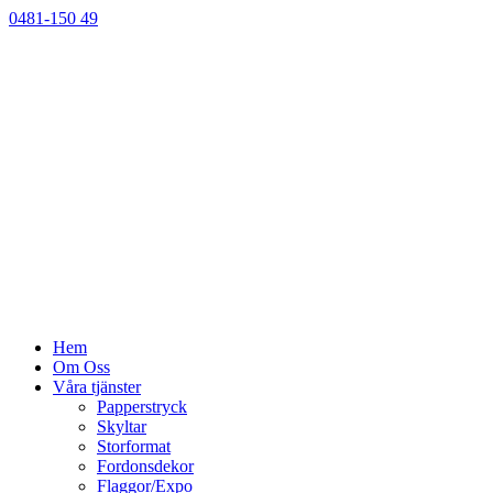
0481-150 49
Hem
Om Oss
Våra tjänster
Papperstryck
Skyltar
Storformat
Fordonsdekor
Flaggor/Expo