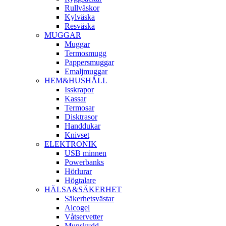
Rullväskor
Kylväska
Resväska
MUGGAR
Muggar
Termosmugg
Pappersmuggar
Emaljmuggar
HEM&HUSHÅLL
Isskrapor
Kassar
Termosar
Disktrasor
Handdukar
Knivset
ELEKTRONIK
USB minnen
Powerbanks
Hörlurar
Högtalare
HÄLSA&SÄKERHET
Säkerhetsvästar
Alcogel
Våtservetter
Munskydd