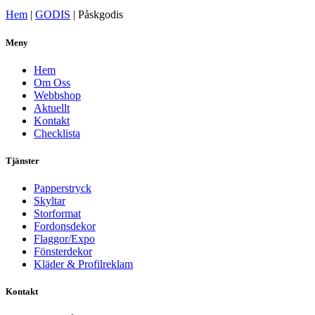
Hem
|
GODIS
|
Påskgodis
Meny
Hem
Om Oss
Webbshop
Aktuellt
Kontakt
Checklista
Tjänster
Papperstryck
Skyltar
Storformat
Fordonsdekor
Flaggor/Expo
Fönsterdekor
Kläder & Profilreklam
Kontakt